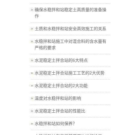
确保水稳拌和站稳定土高质量的准备操
作
土质和水稳拌和站安全高效施工的关系
水稳拌和站施工中对混合料的含水量有
严格的要求
水泥稳定土拌合站的6大特点
水泥稳定土拌合站施工工艺的2大优势
水泥稳定土拌合站的2大功能
温度对水稳拌和站的影响
水泥稳定土拌合站的性能比
水稳拌和站如何保养？