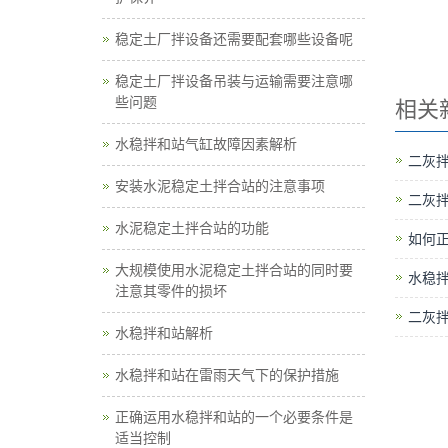
稳定土厂拌设备还需要配套哪些设备呢
稳定土厂拌设备吊装与运输需要注意哪
些问题
相关
水稳拌和站气缸故障因素解析
二灰
安装水泥稳定土拌合站的注意事项
二灰
水泥稳定土拌合站的功能
如何
大规模使用水泥稳定土拌合站的同时要
水稳拌
注意其零件的损坏
二灰
水稳拌和站解析
水稳拌和站在雷雨天气下的保护措施
正确运用水稳拌和站的一个必要条件是
适当控制