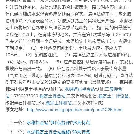
在多雨的夏季施工水泥水稳拌和站，特别是水泥土结构层时，应特
别注意气候变化，勿使水泥和混合料遭雨淋。降应时应停止施工，
但已经摊铺的水泥混合料应尽快碾压密实。路拌法施工时，应采取
措施排除下承层表面的水，勿使运到路上的集料过分潮湿。 水泥稳
定土结构层宜在春末和气温较高季节组织施工。施工期的日最低气
温应在5℃以上，在有冰冻的地区，并应在第1次重冰冻（-3~-5℃）
到来之前半个月到一个月完成。水泥稳定土结构层施工时，应遵守
下列规定： （1）土块应尽可能粉碎，土块最大尺寸不应大于
15mm。 （2）配料应准确。 （3）路拌法施工时水泥应摊铺均匀。
（4）洒水、拌和均匀。 （5）应严格控制基层厚度和高程，其路拱
横坡应与面层一致。 （6）应在混合料处于或略大于最佳含水量
（气候炎热干燥时，基层混合料可大1%~2%）时进行碾压，直到达
到下列按重型击实试验法确定的要求压实度（最低要求）。
恒兴机
械:
泉州稳定土搅拌站设备厂家,
水稳碎石拌合站
设备,
二灰拌合
站
.15396637999
稳定土拌合站
,二灰拌和站设备,
稳定土厂拌设备
,
级配碎石拌和站,水泥
稳定土拌和站
,二灰水稳拌和站
原文地址：
http://www.hunningtujiaoban.com/post/1225.html
上一条：
水稳拌合站的环保操作的6大特点
下一个：
水泥稳定土拌合站维修的3大特点