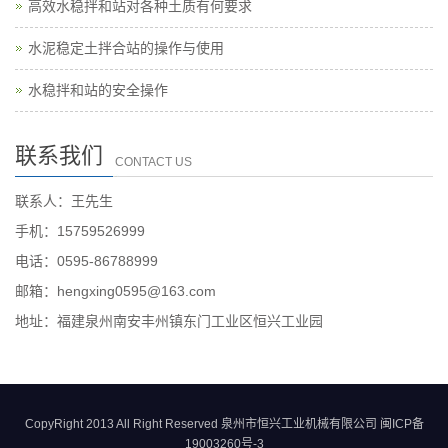
高效水稳拌和站对各种土质有何要求
水泥稳定土拌合站的操作与使用
水稳拌和站的安全操作
联系我们
CONTACT US
联系人：王先生
手机：15759526999
电话：0595-86788999
邮箱：hengxing0595@163.com
地址：福建泉州南安丰州镇东门工业区恒兴工业园
CopyRight 2013 All Right Reserved 泉州市恒兴工业机械有限公司 闽ICP备
19003260号-3