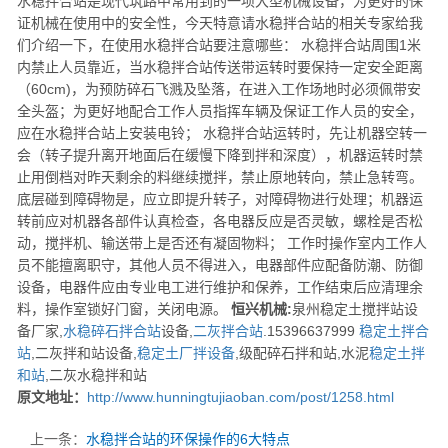
水稳拌合站是现代筑路中常用到的一项大型机械设备，为更好的保
证机械在使用中的安全性，今天特意请水稳拌合站的相关专家给我
们介绍一下，在使用水稳拌合站要注意哪些： 水稳拌合站周围1米
内禁止人员靠近，当水稳拌合站传送带运转时要保持一定安全距离
（60cm)，为预防碎石飞溅及坠落，在进入工作场地时必须佩带安
全头盔；为更好地配合工作人员指挥车辆及保证工作人员的安全，
应在水稳拌合站上安装电铃； 水稳拌合站运转时，先让机器空转一
会（转子提升离开地面后在缓慢下降到拌和深度），机器运转时禁
止用倒档对昨天剩余的料继续搅拌，禁止原地转向，禁止急转弯。
底层碰到障碍物是，应立即提升转子，对障碍物进行处理；机器运
转前应对机器各部件认真检查，各电器反应是否灵敏，螺栓是否松
动，搅拌机、输送带上是否还有凝固物料； 工作时操作室内工作人
员不能擅离职守，其他人员不得进入，电器部件应配备防潮、防御
设备，电器件应由专业电工进行维护和保养，工作结束后应清理余
料，操作室锁好门窗，关闭电源。
恒兴机械:
泉州稳定土搅拌站设
备厂家,
水稳碎石拌合站
设备,
二灰拌合站
.15396637999
稳定土拌合
站
,二灰拌和站设备,
稳定土厂拌设备
,级配碎石拌和站,水泥
稳定土拌
和站
,二灰水稳拌和站
原文地址：
http://www.hunningtujiaoban.com/post/1258.html
上一条：
水稳拌合站的环保操作的6大特点