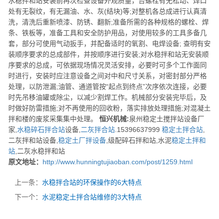
水稳拌和站安装前再次检查设备外观质量，台螺栓有无松动、焊口
处有无裂纹，有无漏油、水、灰(结块)等;对整机各总成进行认真清
洗，清洗后重新喷漆、防锈、翻新;准备所需的各种规格的螺栓、焊
条、铁板等，准备工具和安全防护用品，对使用较多的工具多备几
套，部分可使用气动扳手，并配备适时的氧割、电焊设备; 查明有安
装顺序要求的总成部件，并按顺序进行安装;对水稳拌和站无安装顺
序要求的总成，可依据现场情况灵活安排，必要时可多个工作面同
时进行，安装时应注意设备之间对中和尺寸关系，对密封部分严格
处理，以防泄漏;油管、通道管按“起点到终点”次序依次连接，必要
时先吊移油罐或除尘，以减少割焊工作。机械部分安装完毕后，及
时做好防雷措施;对不再使用的回收粉，落实排放处理措施;对混凝土
拌和楼的废浆采集集中处理。
恒兴机械:
泉州稳定土搅拌站设备厂
家,
水稳碎石拌合站
设备,
二灰拌合站
.15396637999
稳定土拌合站
,
二灰拌和站设备,
稳定土厂拌设备
,级配碎石拌和站,水泥
稳定土拌和
站
,二灰水稳拌和站
原文地址：
http://www.hunningtujiaoban.com/post/1259.html
上一条：
水稳拌合站的环保操作的6大特点
下一个：
水泥稳定土拌合站维修的3大特点