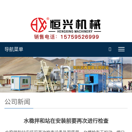
导航菜单
Toggl
navig
公司新闻
水稳拌和站在安装前要再次进行检查