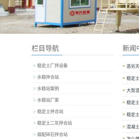
栏目导航
新闻
稳定土厂拌设备
恶劣
水稳拌合站
稳定
水稳站案例
大型
水稳站厂家
稳定
稳定土拌合站
稳定
稳定土二灰拌合站
混凝
级配碎石拌合站
怎么