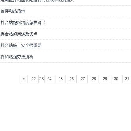
布置拌和站场地
土拌合站配料精度怎样调节
土拌合站的用途及优点
土拌合站施工安全很重要
土拌和站强夯法浅析
23
«
22
24
25
26
27
28
29
30
31