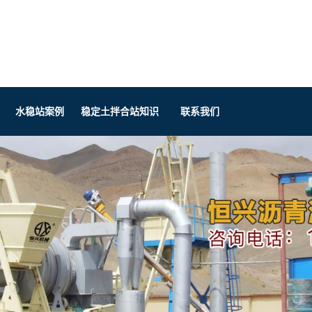
水稳站案例
稳定土拌合站知识
联系我们