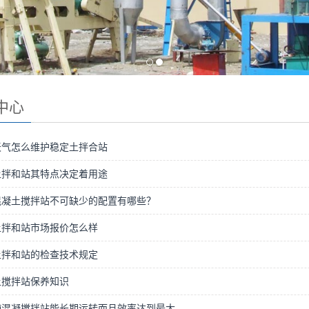
中心
天气怎么维护稳定土拌合站
土拌和站其特点决定着用途
混凝土搅拌站不可缺少的配置有哪些？
土拌和站市场报价怎么样
土拌和站的检查技术规定
土搅拌站保养知识
使混凝搅拌站能长期运转而且效率达到最大