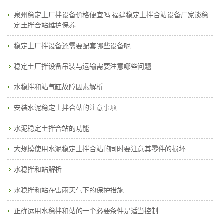
泉州稳定土厂拌设备价格便宜吗 福建稳定土拌合站设备厂家谈稳
定土拌合站维护保养
稳定土厂拌设备还需要配套哪些设备呢
稳定土厂拌设备吊装与运输需要注意哪些问题
水稳拌和站气缸故障因素解析
安装水泥稳定土拌合站的注意事项
水泥稳定土拌合站的功能
大规模使用水泥稳定土拌合站的同时要注意其零件的损坏
水稳拌和站解析
水稳拌和站在雷雨天气下的保护措施
正确运用水稳拌和站的一个必要条件是适当控制