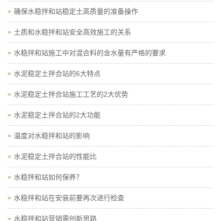
确保水稳拌和站稳定土高质量的准备操作
土质和水稳拌和站安全高效施工的关系
水稳拌和站施工中对混合料的含水量有严格的要求
水泥稳定土拌合站的6大特点
水泥稳定土拌合站施工工艺的2大优势
水泥稳定土拌合站的2大功能
温度对水稳拌和站的影响
水泥稳定土拌合站的性能比
水稳拌和站如何保养？
水稳拌和站在安装前要再次进行检查
水稳拌和站营销需创新思路