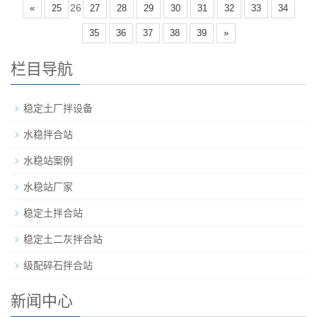
26
«
25
27
28
29
30
31
32
33
34
35
36
37
38
39
»
栏目导航
稳定土厂拌设备
水稳拌合站
水稳站案例
水稳站厂家
稳定土拌合站
稳定土二灰拌合站
级配碎石拌合站
新闻中心