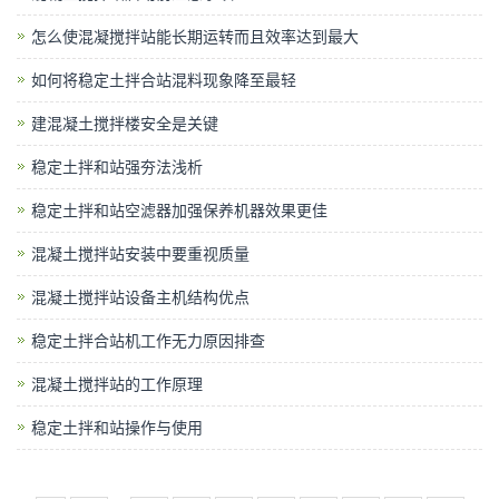
怎么使混凝搅拌站能长期运转而且效率达到最大
如何将稳定土拌合站混料现象降至最轻
建混凝土搅拌楼安全是关键
稳定土拌和站强夯法浅析
稳定土拌和站空滤器加强保养机器效果更佳
混凝土搅拌站安装中要重视质量
混凝土搅拌站设备主机结构优点
稳定土拌合站机工作无力原因排查
混凝土搅拌站的工作原理
稳定土拌和站操作与使用