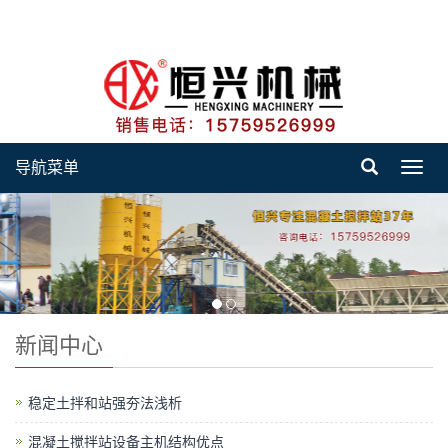
导航菜单
Toggl
navig
新闻中心
稳定土拌和站强夯法浅析
混凝土搅拌站设备主机结构优点